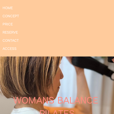
HOME
CONCEPT
PRICE
RESERVE
CONTACT
ACCESS
WOMANS BALANCE
PILATES